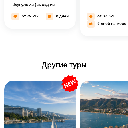
г.Бугульма (выезд из
г.Набережные Челны)
от 29 212
8 дней
от 32 320
9 дней на море
Другие туры