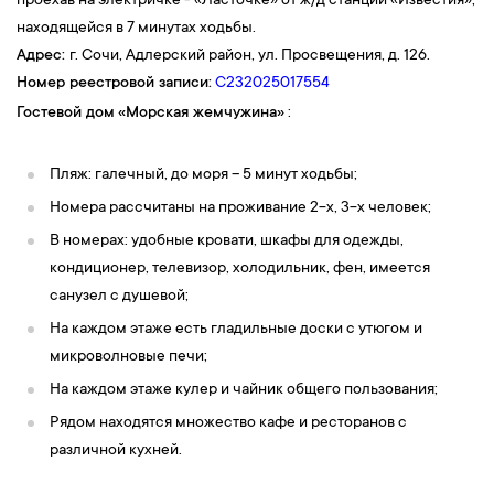
проехав на электричке - «Ласточке» от ж/д станции «Известия»,
находящейся в 7 минутах ходьбы.
Адрес:
г. Сочи, Адлерский район, ул. Просвещения, д. 126.
Номер реестровой записи:
С232025017554
Гостевой дом
«
Морская жемчужина
»
:
Пляж: галечный, до моря – 5 минут ходьбы;
Номера рассчитаны на проживание 2-х, 3-х человек;
В номерах: удобные кровати, шкафы для одежды,
кондиционер, телевизор, холодильник, фен, имеется
санузел с душевой;
На каждом этаже есть гладильные доски с утюгом и
микроволновые печи;
На каждом этаже кулер и чайник общего пользования;
Рядом находятся множество кафе и ресторанов с
различной кухней.