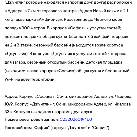
"Джунгли" которые находятся напротив друг друга) расположен
в Адлере, в 7 км от торгового центра «Адлер Новый век» и в 2,1
км от аквапарка «Амфибиус». Расстояние до Черного моря
порядка 300 метров. В корпусе «София» к услугам гостей;
детская площадка, общая кухня, бесплатный вай фай, террасы
на 2 и 3 этаже, сезонный бассейн (находится возле корпуса
«Джунгли»). В корпусе «Джунгли» к услугам гостей - терраса
для загара, сезонный открытый бассейн, детская площадка
(находится возле корпуса «София») общая кухня и бесплатный
Wi-Fi на всей территории.
Адрес:
Корпус «София» г. Сочи, микрорайон Адлер, ул. Чкалова,
10/9. Корпус «Джунгли» г. Сочи, микрорайон Адлер, ул. Чкалова,
33а. Корпуса находятся напротив друг друга.
Номер реестровой записи:
С232026019460
Гостевой дом
"София"
(корпус "Джунгли" и "София"):